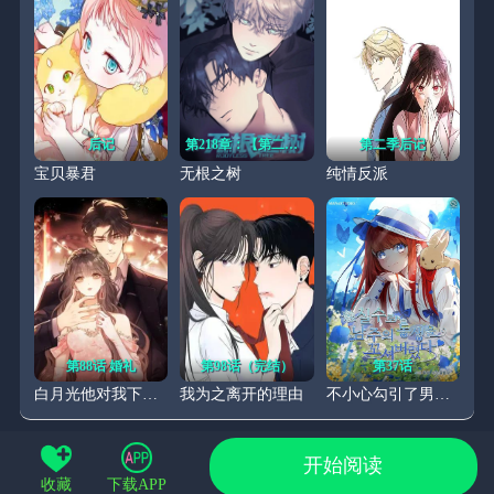
后记
第218章：【第二季】你不懂
第二季后记
宝贝暴君
无根之树
纯情反派
第88话 婚礼
第98话（完结）
第37话
白月光他对我下手了
我为之离开的理由
不小心勾引了男主的弟弟
开始阅读
收藏
下载APP