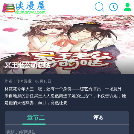
冥王老公萌萌哒
作者：传奇漫业 06月15日
林筱筱今年大三…嗯，还有一个身份——综艺秀演员，一场意外，
来自地府的新任冥王大人忽然闯进了她的生活中，不仅告诉她，她
是他的天选冥妻，而且，竟然还要……
章节二
评论
完结：停更通知