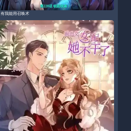
第228话 钥匙线索！
只有我能用召唤术