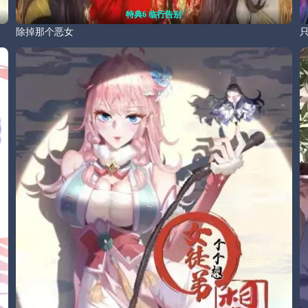
特典6 临行告别
除掉那个恶女