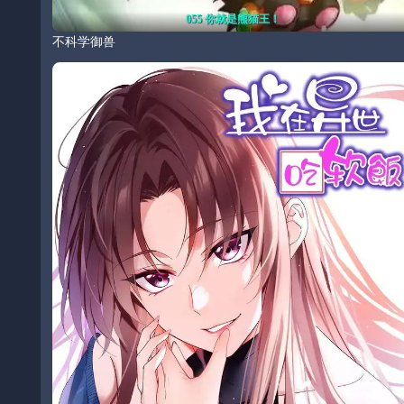
055 你就是熊猫王！
不科学御兽