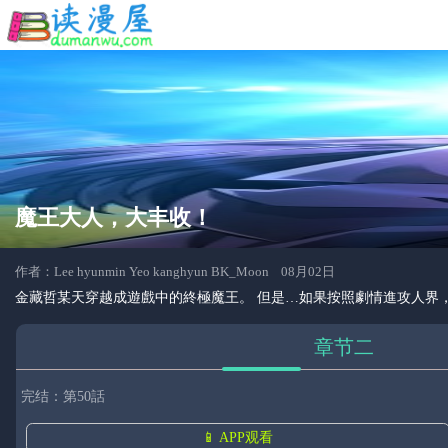
魔王大人，大丰收！
作者：Lee hyunmin Yeo kanghyun BK_Moon 08月02日
金藏哲某天穿越成遊戲中的終極魔王。 但是…如果按照劇情進攻人界
章节二
完结：第50話
📱 APP观看