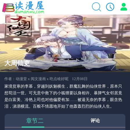
大周仙吏
作者：动漫堂 x 阅文漫画 x 吃点啥好呢 12月08日
家境贫寒的李慕，穿越到妖魅横生，群魔乱舞的仙侠世界，原本只
想苟活一世。可无意中救下的小狐狸要以身相许、暴脾气女邻居竟
是白富美、冷艳上司也对他偏爱有加……被逼无奈的李慕，眼含热
泪，涕泗横流。百般不情愿地开始了他轰轰烈烈的仙侠人生。
章节二
评论