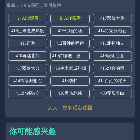
最新：419侍寝吧，皇后娘娘
📱 APP观看
📱 APP观看
417双修大典
416生米煮成熟饭
415幻姬的酒
414符箓派相召
413窃梦
412百姓的呼声
411北邦独立
410再临北邦
419侍寝吧，皇后娘娘
418表明心意
417双修大典
416生米煮成熟饭
415幻姬的酒
414符箓派相召
413窃梦
412百姓的呼声
411北邦独立
410再临北邦
409无形表白
大人，更多话点这里
你可能感兴趣