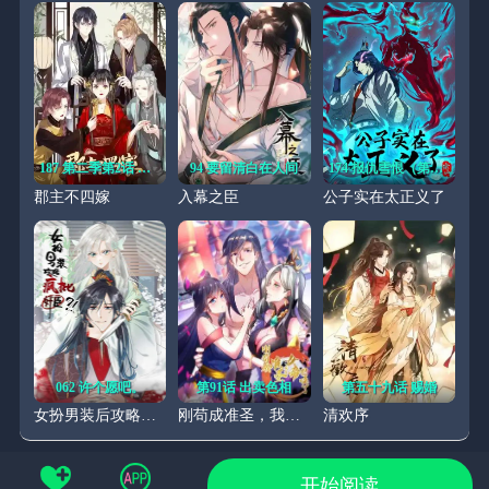
187 第二季第2话 离间
94 要留清白在人间
174 报仇雪恨（第一季完）
郡主不四嫁
入幕之臣
公子实在太正义了
062 许个愿吧。
第91话 出卖色相
第五十九话 赐婚
女扮男装后攻略疯批奸臣？！
刚苟成准圣，我被女帝召唤了
清欢序
开始阅读