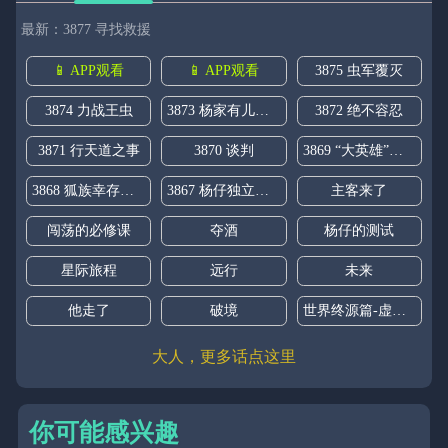
最新：3877 寻找救援
📱 APP观看
📱 APP观看
3875 虫军覆灭
3874 力战王虫
3873 杨家有儿初成长
3872 绝不容忍
3871 行天道之事
3870 谈判
3869 “大英雄”误会大了
3868 狐族幸存者 苏酥
3867 杨仔独立的开启
主客来了
闯荡的必修课
夺酒
杨仔的测试
星际旅程
远行
未来
他走了
破境
世界终源篇-虚空盛典
大人，更多话点这里
你可能感兴趣