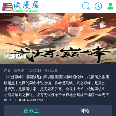
武炼巅峰
作者：噼咔噼 12月22日 每日三更
《武炼巅峰》漫画版是由深圳漫画团队噼咔噼绘制，根据阅文集团
旗起点中文网的同名小说改编，作者是莫默。武之巅峰，是孤独，
是寂寞，是漫漫求索，是高处不胜寒。逆境中成长，绝地里求生，
才能堪破武之极道。凌霄阁试炼弟子兼扫地小厮杨开偶获一本无字
黑书，从此踏上漫漫武道。
章节二
评论