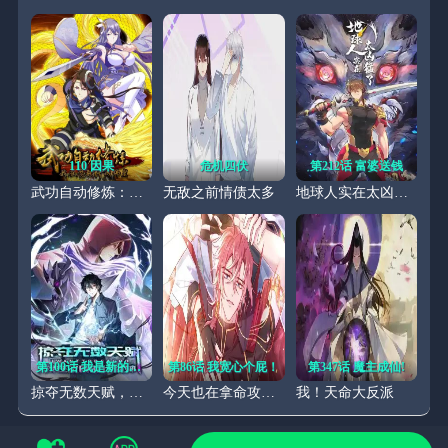
110 因果
危机四伏
第212话 富婆送钱
武功自动修炼：我在魔教修成佛皇
无敌之前情债太多
地球人实在太凶猛了
第100话 我是新的王！
第86话 我宽心个屁！
第347话 魔主成仙!
掠夺无数天赋，我在全民时代封神
今天也在拿命攻略反派呢
我！天命大反派