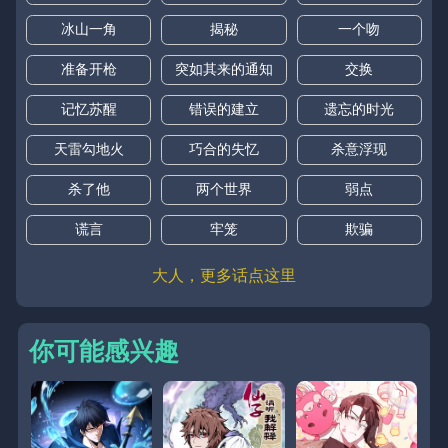
冰山一角
揭秘
一个吻
准备开枪
突如其来的通知
交换
记忆苏醒
错误的建立
遗忘的时光
天雷勾地火
巧合的失忆
杀意浮现
杀了他
两个世界
弱点
谎言
牢笼
欺骗
大人，更多话点这里
你可能感兴趣