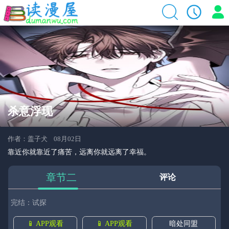
杀意浮现
作者：盖子犬 08月02日
靠近你就靠近了痛苦，远离你就远离了幸福。
章节二
评论
完结：试探
📱 APP观看
📱 APP观看
暗处同盟