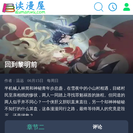
回到黎明前
作者：温远 06月15日 每周日
半机械人林简和神秘青年步息盏，在雪夜中的小山村相遇，目睹村
民至亲相残的惨状，两人一同踏上寻找罪魁祸首的旅程。但同道的
两人似乎并不同心？一个侠肝义胆职直来直往，另一个却神神秘秘
不知打的什么算盘，这条漫漫同行之路，最终等待两人的究竟是毁
灭，还是拯救？
章节二
评论