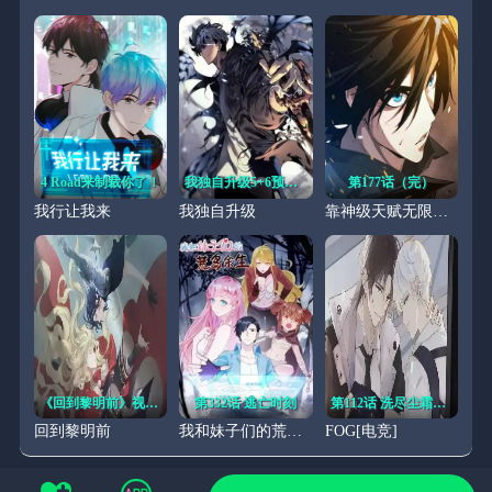
4 Road来制裁你了！
我独自升级5+6预售开始！
第177话（完）
我行让我来
我独自升级
靠神级天赋无限成长
《回到黎明前》视频漫剧上线啦!
第332话 逃亡时刻
第112话 洗尽尘霜（大结局）
回到黎明前
我和妹子们的荒岛余生
FOG[电竞]