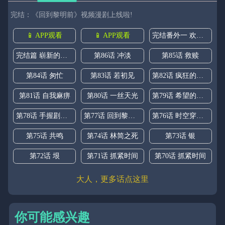
完结：《回到黎明前》视频漫剧上线啦!
📱 APP观看
📱 APP观看
完结番外一 欢乐的现实篇
完结篇 崭新的黎明
第86话 冲淡
第85话 救赎
第84话 匆忙
第83话 若初见
第82话 疯狂的临界点
第81话 自我麻痹
第80话 一丝天光
第79话 希望的绝境
第78话 手握剧本的人
第77话 回到黎明前
第76话 时空穿梭之门
第75话 共鸣
第74话 林简之死
第73话 银
第72话 垠
第71话 抓紧时间
第70话 抓紧时间
大人，更多话点这里
你可能感兴趣