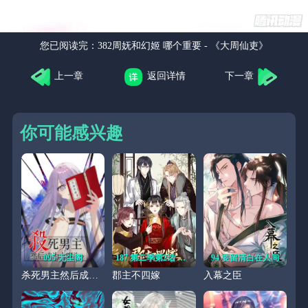
095 无尘阁
187 第二季第2话 离间
94 要留清白在人间
杀死男主然后成为女魔头
郡主不四嫁
入幕之臣
174 报仇雪恨（第一季完）
062 许个愿吧。
第91话 出卖色相
公子实在太正义了
女扮男装后攻略疯批奸臣？！
刚苟成准圣，我被女帝召唤了