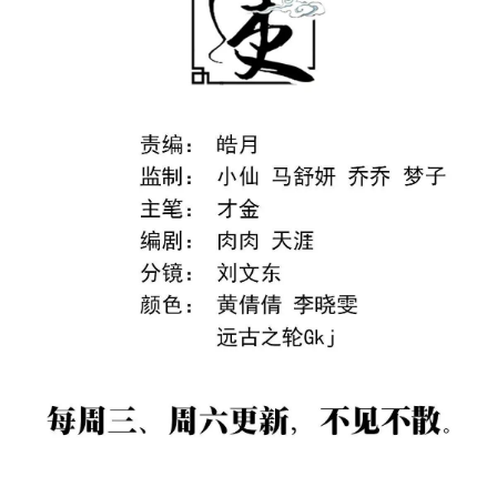
您已阅读完：
382周妩和幻姬 哪个重要 - 《大周仙吏》
上一章
返回详情
下一章
你可能感兴趣