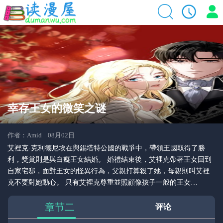
幸存王女的微笑之谜
作者：Amid 08月02日
艾裡克·克利德尼埃在與錫塔特公國的戰爭中，帶領王國取得了勝
利，獎賞則是與白癡王女結婚。 婚禮結束後，艾裡克帶著王女回到
自家宅邸，面對王女的怪異行為，父親打算殺了她，母親則叫艾裡
克不要對她動心。 只有艾裡克尊重並照顧像孩子一般的王女…
章节二
评论