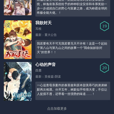
统，林逸依靠系统给予的种种职业安排和丰厚奖励一
步一步成就自己的野心与富豪之路，成为称霸全球的
终极全能大佬。！
我欲封天
19
耳根
最新：重大公告
我若要有天不可无我若要无天不许有！这是一个起始
于第八山与第九山之间的故事一个“我命如妖欲封
天”的世界！！
心动的声音
20
酉麓
最新：英俊篇-阴谋
一心追查母亲案件的泰英俊和原本甜美乖巧的弟弟林
默再次相遇。分开五年，林默似乎性情大变，不仅让
人捉摸不透，还带着一丝强势的味道……！
点击加载更多