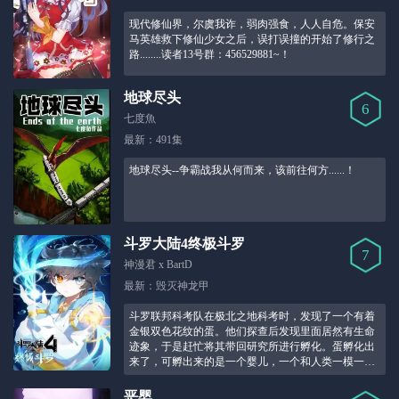
现代修仙界，尔虞我诈，弱肉强食，人人自危。保安
马英雄救下修仙少女之后，误打误撞的开始了修行之
路........读者13号群：456529881~！
地球尽头
6
七度魚
最新：491集
地球尽头--争霸战我从何而来，该前往何方......！
斗罗大陆4终极斗罗
7
神漫君 x BartD
最新：毁灭神龙甲
斗罗联邦科考队在极北之地科考时，发现了一个有着
金银双色花纹的蛋。他们探查后发现里面居然有生命
迹象，于是赶忙将其带回研究所进行孵化。蛋孵化出
来了，可孵出来的是一个婴儿，一个和人类一模一样
的孩子；与此同时，联邦研究所正在解冻一名银色长
发女子，而一名蓝发青年则在海滨被人发现！
恶婴