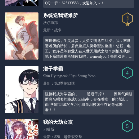
QQ一群：625133558，欢迎加入～！
系统送我避难所
沃尔血蹄
最新：战争
末世来临，生灵涂炭，人类文明危在旦夕，我，末世
避难所的所长，肩负重振人类希望的重担！总裁、电
工、程序员等职业人在末世无用武之地？别怕来我的
地下系统避难所辅佐我吧，weneedyou！每周双更，周
四周日更新。请大家多多投月票支持血蹄。！
痞子学霸
4
Shin Hyungwuk / Ryu Seung Yeon
最新：第3季第93话
阻挡我成为学霸的， 通通干掉！ 因风气问题
而臭名昭著的路成职业高中，存在着唯一的“清流”。
由“学霸”组成的学习小组血泪校园生存记等你来
看！！
我的天劫女友
5
刀瑞斯
最新：820、超音裂空拳