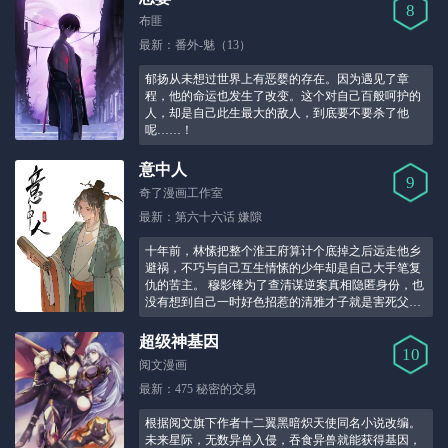
8
布匪
最新：番外-魅（13）
郁扬从未想过世界上有恶婴的存在。因为遇见了章
程，他的命运也发生了改变。这个对自己百般呵护的
人，却是自己此生最大的敌人，到底要不要杀了他
呢……！
意中人
9
奇了漫画工作室
最新：第六十六话 嫌隙
十年前，林愫把整个淮王府算计个底掉之后远走他乡
避祸，不巧与自己互生情愫的少年却是自己大手笔复
仇的苦主。 穆影锋为了查清谋逆案真相隐匿身份，也
没有想到自己一时好色招惹的清雅才子就是害死父兄
的仇人。 两人试探拉扯，算计利用，又纠缠一生。！
超级神基因
10
阅文漫画
最新：475 秘密的交易
根据阅文旗下作者十二翼黑暗炽天使同名小说改编。
未来星际，无数异兽入侵，吞食异兽就能获得基因，