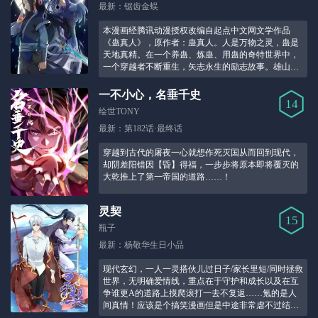
最新：锯齿金蜈
本漫画经腾讯动漫授权改编自起点中文网文学作品
《蛊真人》，原作者：蛊真人。人是万物之灵，蛊是
天地真精。在一个养蛊、炼蛊、用蛊的奇特世界中，
一个穿越者不断重生，矢志永生的励志故事。雄山漫
道真如铁，如今迈步从头越。险就一身乾坤精，我心
依旧望苍天！！
一不小心，名垂千史
14
绘世TONY
最新：第182话·最终话
穿越到古代的屠夜一心就想作死灭国从而回到现代，
却阴差阳错因【昏】得福，一步步将原本即将覆灭的
大乾推上了第一帝国的道路……！
灵契
15
瓶子
最新：杨敬华生日小品
现代玄幻，一人一灵搭伙儿过日子/家长里短/同时拯救
世界，无明确爱情线，重点在于守护和成长以及在互
争谁更A的道路上摸爬滚打一去不复返……氪的是人
间真情！应该是个搞笑漫画但是中途非常虐不过结局
是HE【读者群：683600680】！