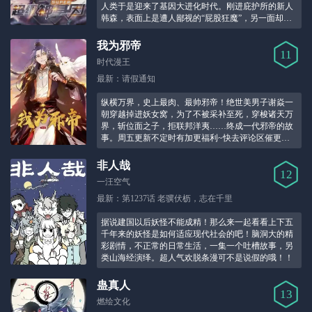
人类于是迎来了基因大进化时代。刚进庇护所的新人
韩森，表面上是遭人鄙视的“屁股狂魔”，另一面却是
人人敬仰的“B神”！韩森：不好意思，只有我能获得超
级神基因！ ！
我为邪帝
11
时代漫王
最新：请假通知
纵横万界，史上最肉、最帅邪帝！绝世美男子谢焱一
朝穿越掉进妖女窝，为了不被采补至死，穿梭诸天万
界，斩位面之子，拒联邦洋夷……终成一代邪帝的故
事。周五更新不定时有加更福利~快去评论区催更吧~
QQ群：【我为邪帝】975576675！
非人哉
12
一汪空气
最新：第1237话 老骥伏枥，志在千里
据说建国以后妖怪不能成精！那么来一起看看上下五
千年来的妖怪是如何适应现代社会的吧！脑洞大的精
彩剧情，不正常的日常生活，一集一个吐槽故事，另
类山海经演绎。超人气欢脱条漫可不是说假的哦！！
蛊真人
13
燃绘文化