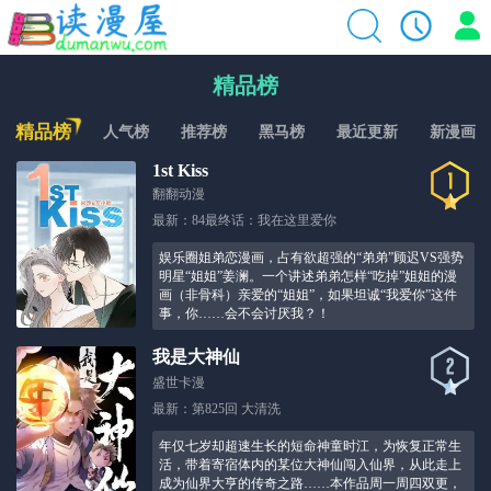
精品榜
精品榜
人气榜
推荐榜
黑马榜
最近更新
新漫画
1st Kiss
翻翻动漫
最新：84最终话：我在这里爱你
娱乐圈姐弟恋漫画，占有欲超强的“弟弟”顾迟VS强势
明星“姐姐”姜澜。一个讲述弟弟怎样“吃掉”姐姐的漫
画（非骨科）亲爱的“姐姐”，如果坦诚“我爱你”这件
事，你……会不会讨厌我？！
我是大神仙
盛世卡漫
最新：第825回 大清洗
年仅七岁却超速生长的短命神童时江，为恢复正常生
活，带着寄宿体内的某位大神仙闯入仙界，从此走上
成为仙界大亨的传奇之路……本作品周一周四双更，