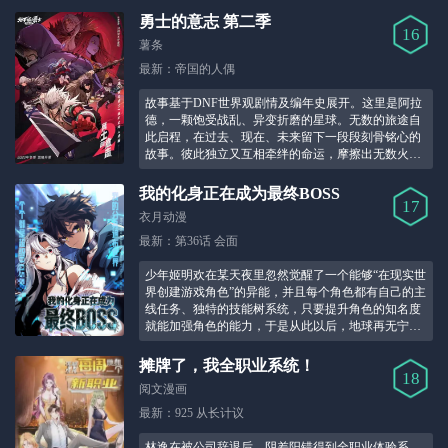
勇士的意志 第二季
16
薯条
最新：帝国的人偶
故事基于DNF世界观剧情及编年史展开。这里是阿拉
德，一颗饱受战乱、异变折磨的星球。无数的旅途自
此启程，在过去、现在、未来留下一段段刻骨铭心的
故事。彼此独立又互相牵绊的命运，摩擦出无数火
花。让我们一起见证，勇士的意志。！
我的化身正在成为最终BOSS
17
衣月动漫
最新：第36话 会面
少年姬明欢在某天夜里忽然觉醒了一个能够“在现实世
界创建游戏角色”的异能，并且每个角色都有自己的主
线任务、独特的技能树系统，只要提升角色的知名度
就能加强角色的能力，于是从此以后，地球再无宁静
之日……！
摊牌了，我全职业系统！
18
阅文漫画
最新：925 从长计议
林逸在被公司辞退后，阴差阳错得到全职业体验系