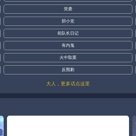
突袭
胆小党
前队长日记
有内鬼
火中取栗
反围剿
大人，更多话点这里