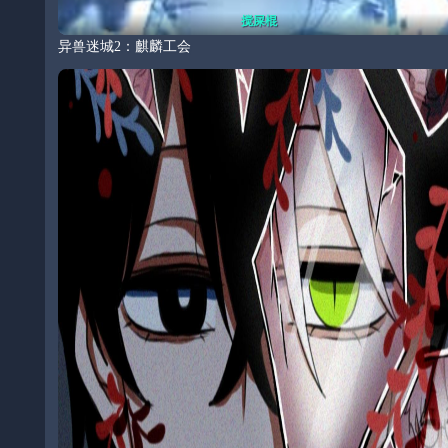
搅屎棍
异兽迷城2：麒麟工会