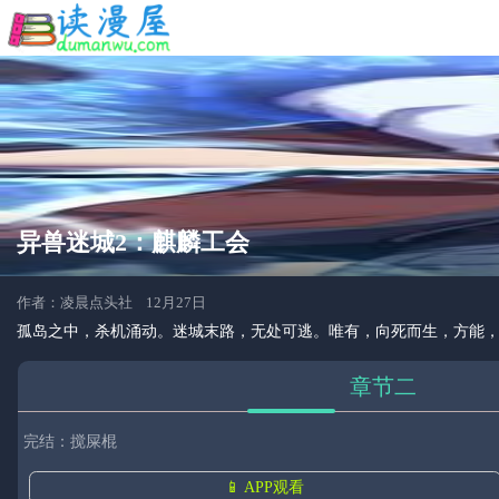
异兽迷城2：麒麟工会
作者：凌晨点头社 12月27日
孤岛之中，杀机涌动。迷城末路，无处可逃。唯有，向死而生，方能
章节二
完结：搅屎棍
📱 APP观看