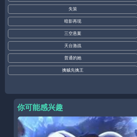
失策
暗影再现
三空悬案
天台激战
普通的她
擒贼先擒王
你可能感兴趣