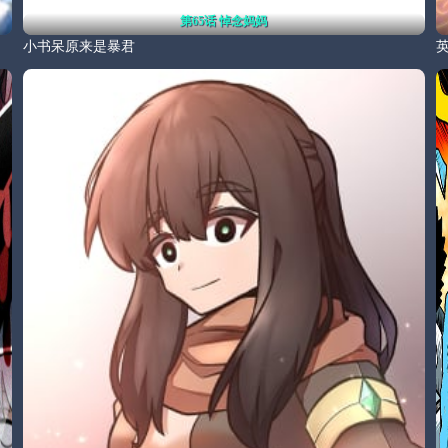
第65话 悼念妈妈
小书呆原来是暴君